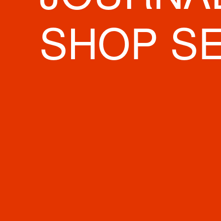
Gap／Gap
SHOP S
三木