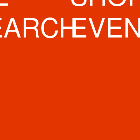
オーエスドラ
 Kids 心斎橋店
EARCH
EVE
ALLU SHINS
中尾書店
楽器 心斎橋店
ALLU SHINS
intimissimi
ダイコクドラ
工事中
トキオカ心斎