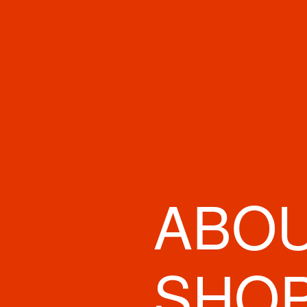
ABO
ZARA 心斎橋店
ユニクロ SHIN
L
SHO
ドトールコー