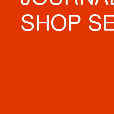
Gap／Gap
SHOP S
三木