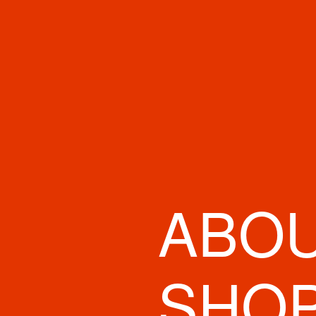
ABO
ZARA 心斎橋店
ユニクロ SHIN
L
SHO
ドトールコー