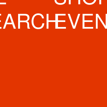
オーエスドラ
 Kids 心斎橋店
EARCH
EVE
ALLU SHINS
中尾書店
楽器 心斎橋店
ALLU SHINS
intimissimi
ダイコクドラ
工事中
トキオカ心斎