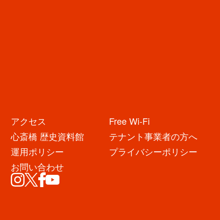
CASETiFY OSAKA
大阪ホビーセンター 心斎橋店
KOMEHYO OSAKA SHINSAIBASHI
BLESS
LACOSTE 心斎橋店
ABC-MART GRAND STAGE OSAKA
工事中
HOMEGAME+ OSAKA
RANDA 心斎橋店
エディオン
マツモトキヨシ心斎橋南店
PARK by one way
眼鏡市場 心斎橋本店
サンドラッグ 心斎橋中央店
ALLU心斎橋店
宝美堂 1号店
エディオン 心斎橋東店
はなまるうどん×吉野家大阪心斎橋店
セカンドストリート心斎橋中央店
アクセス
Free Wi-Fi
7HOURS
ユニクロ 心斎橋筋商店街店
心斎橋 歴史資料館
テナント事業者の方へ
工事中
ジーユー心斎橋店
運用ポリシー
プライバシーポリシー
■
増田漆器店
Desigual Osaka Shinsaibashi
OWNDAYS
お問い合わせ
大阪浮世絵美術館
FALCONERI 心斎橋
工事中
工事中
CARRYME Osaka
QUEEN EYES 心斎橋店
＃C-pla+ 大阪心斎橋筋店
Ben's Cookies大阪心斎橋店
#FR2 OSAKA
アディダス ブランドコアストア 大阪