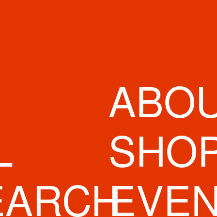
ABO
L
SHO
EARCH
EVE