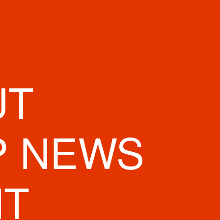
UT
P NEWS
NT