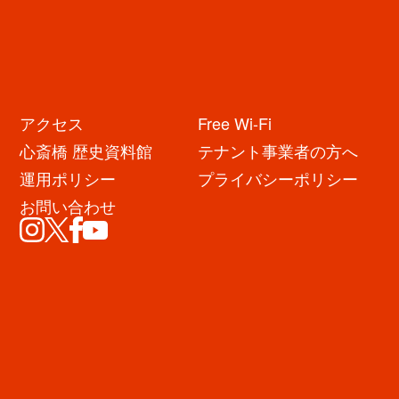
Google map
※左上の「ルート・乗換」をクリックしてください。
お車でお越しの場合
アクセス
Free Wi-Fi
※心斎橋筋商店街の周辺道路は、大変混雑致しますので、公共交通機関の
ご利用をお勧めします。
心斎橋 歴史資料館
テナント事業者の方へ
駐車場案内
運用ポリシー
プライバシーポリシー
心斎橋筋商店街にお車で来られる方は、以下の駐車場をご利用くだ
お問い合わせ
さい。
大丸心斎橋店アクセスマップ（大丸特約駐車場） タイムズ駐車場
タイムズ駐車場検索
地図検索ならMapion
観光に関するお問い合わせ