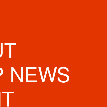
UT
P NEWS
NT