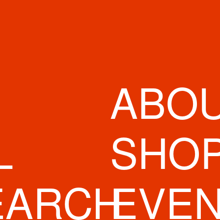
ABO
L
SHO
EARCH
EVE