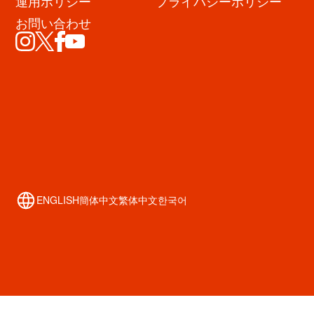
運用ポリシー
プライバシーポリシー
お問い合わせ
心斎橋筋商店街
トップ
お店を探す
イベント・キャンペーン
SHINSAIBASHI WALK
ENGLISH
簡体中文
繁体中文
한국어
アクセス
新着情報
心斎橋 歴史資料館
Free Wi-Fi