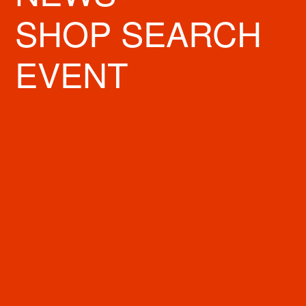
住所
斎橋駅6番出口徒歩1分 心斎橋筋「しんぶら街」なか
SHOP SEARCH
TEL
090-8165-9016
EVENT
FAX
06-6241-0617
URL
http://www.sunsaitaifuku.com/index.html
SNS
MAP