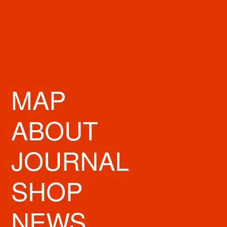
厳選された干物と土鍋で炊いたご飯、そしてお酒のお店、一夜一夜 別宅
寸菜太福(すんさいたいふく)です。
炭火で焼かれた干物と銀シャリは「絶品」の一言。「日本人でよかった」
と思えるそんなひと時をぜひ当店でお過ごし下さい。
MAP
***
特集コーナーにて取材をしていただきました。
ABOUT
http://www.shinsaibashi.or.jp/special/monthly/201711/shoku02.html?lang=
#lang:
JOURNAL
STORE INFO
SHOP
営業時間
17:00～24:00
定休日
不定休
NEWS
〒542-0085 大阪府大阪市中央区心斎橋筋1丁目5-19 心