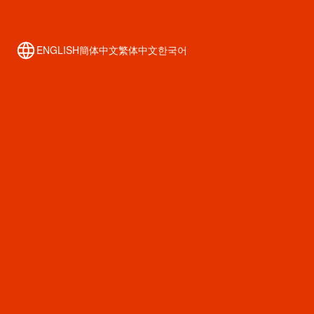
トップ
お店を探す
ENGLISH
簡体中文
繁体中文
한국어
イベント・キャンペーン
SHINSAIBASHI WALK
アクセス
新着情報
心斎橋 歴史資料館
Free Wi-Fi
テナント事業者様へ
運用ポリシー
お問い合わせ