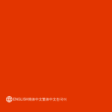
心斎橋筋商店街
トップ
お店を探す
ENGLISH
簡体中文
繁体中文
한국어
イベント・キャンペーン
SHINSAIBASHI WALK