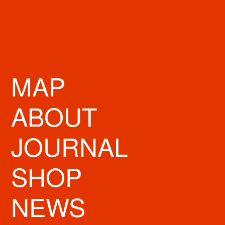
世界のお菓子の量り売り
キャンディー・ア・ゴーゴーが関西初出店！
カラフルでポップな店内には、世界中のお菓子を取り揃えております。
オリジナルのロリポップキャンディはプレゼントにもオススメです。
ぜひお立ち寄りくださいませ！
MAP
STORE INFO
ABOUT
営業時間
11:00→21:00
JOURNAL
定休日
不定休
SHOP
住所
大阪市中央区心斎橋1-6-1 心斎橋161ビル
TEL
06-6484-5989
NEWS
FAX