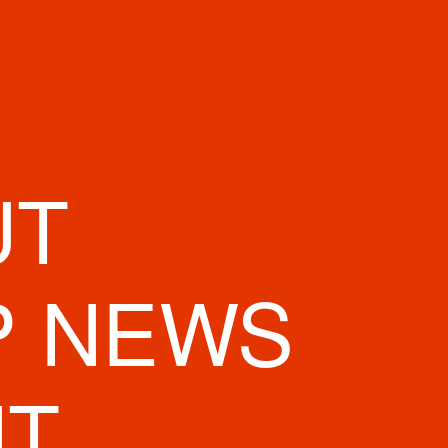
UT
P NEWS
NT