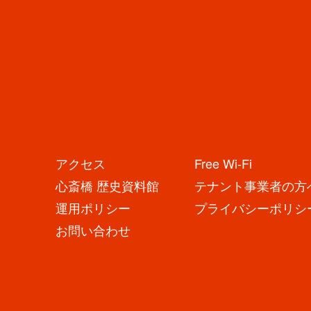
店
舗
か
ら
の
お
知
ら
アクセス
Free Wi-Fi
せ
N
心斎橋 歴史資料館
テナント事業者の方
E
運用ポリシー
プライバシーポリシ
お問い合わせ
W
S