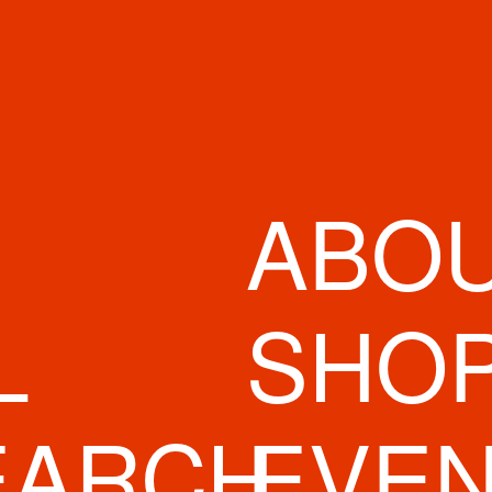
ABO
L
SHO
EARCH
EVE