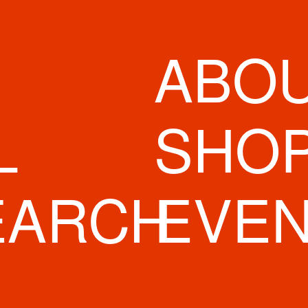
ABO
L
SHO
EARCH
EVE