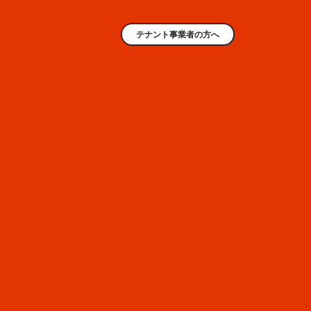
テナント事業者の方へ
AREA
6
その他
EAST