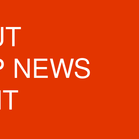
UT
P NEWS
NT