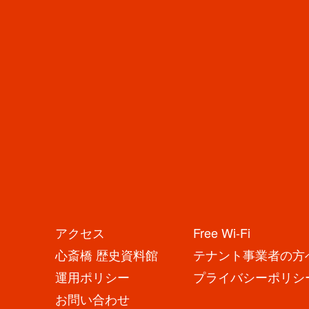
URL
https://osaka-ukiyoe-museum.com/
SNS
店
舗
か
ら
の
お
アクセス
Free Wi-Fi
知
ら
心斎橋 歴史資料館
テナント事業者の方
せ
N
運用ポリシー
プライバシーポリシ
E
お問い合わせ