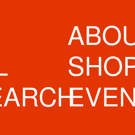
ABO
L
SHO
EARCH
EVE