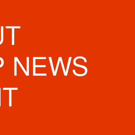
UT
P NEWS
NT