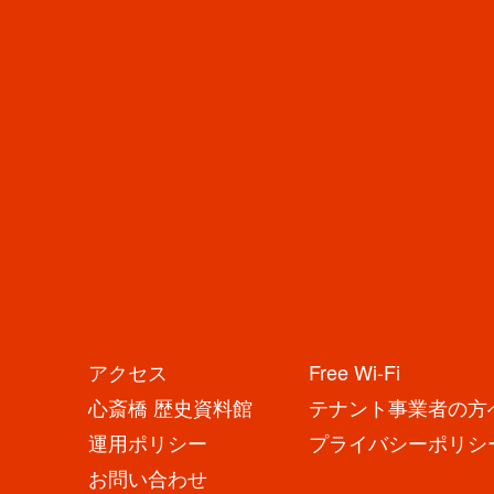
URL
https://nisikaigan.com/
SNS
店
舗
か
ら
の
お
アクセス
Free Wi-Fi
知
ら
心斎橋 歴史資料館
テナント事業者の方
せ
N
運用ポリシー
プライバシーポリシ
E
お問い合わせ