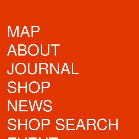
MAP
ABOUT
STORE INFO
営業時間
10:00～23:00
JOURNAL
定休日
無休
SHOP
住所
大阪府大阪市中央区心斎橋筋2-1-21
NEWS
06-6224-0201（店舗 電話）
TEL
FAX
SHOP SEARCH
URL
https://www.matsukiyo.co.jp/map?kid=10001966
SNS