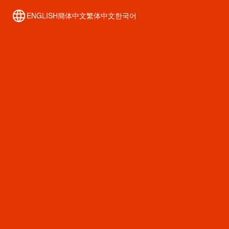
SHINSAIBASHI WALK
ENGLISH
簡体中文
繁体中文
한국어
アクセス
新着情報
心斎橋 歴史資料館
Free Wi-Fi
テナント事業者様へ
運用ポリシー
お問い合わせ
プライバシーポリシー
©心斎橋筋商店街振興組合
〒542-0085 大阪市中央区心斎橋筋1丁目-6-6 大丸心斎橋 和光ビル２F