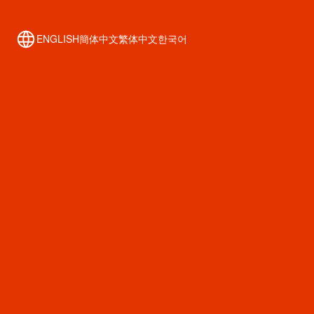
お店を探す
ENGLISH
簡体中文
繁体中文
한국어
イベント・キャンペーン
SHINSAIBASHI WALK
アクセス
新着情報
心斎橋 歴史資料館
Free Wi-Fi
テナント事業者様へ
運用ポリシー
お問い合わせ