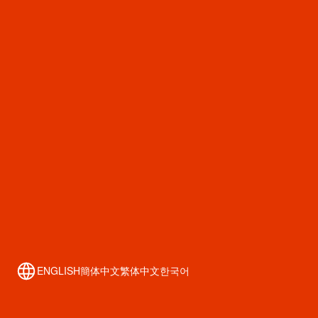
学習や仕事からちょっと離れて、そろそろ楽しい話題へ。
「世代を超えて愛される レトロキャラ文具」のコーナーです。
ENGLISH
簡体中文
繁体中文
한국어