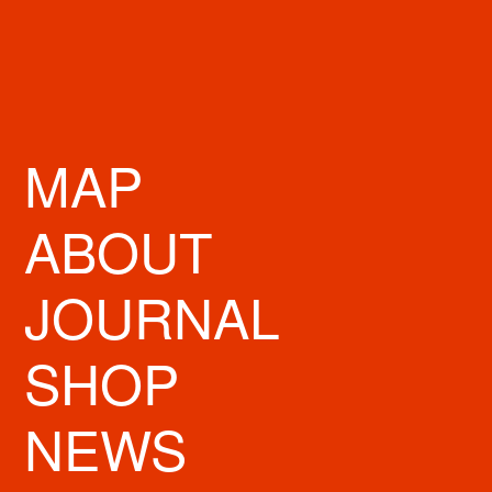
MAP
ABOUT
JOURNAL
SHOP
忘れてならないのが、サンプルペンを使った試し書きです。Kちゃん
の手元をじっと眺めるKさん。いつもの手の動きと遜色がないか、文
字の感じは？スムーズに手が動きそう？詳細にチェックしていきま
NEWS
す。