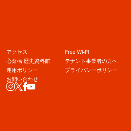
これは…Kちゃん本人だけでなくママのKさんやパパのKさんも大助
アクセス
Free Wi-Fi
かりなアイテムでしょう！
心斎橋 歴史資料館
テナント事業者の方へ
メモリが消えるまでは「Kちゃんに話しかけない！」という暗黙ルー
運用ポリシー
プライバシーポリシー
ルで、皆がスムーズ
にリビングで過ごせます。
お問い合わせ
同じく在宅ワークの親御さんも「このメモリがなくなるまではママに
話しかけちゃダメよ♪」とできますね！
「残り時間の見える化」でお
互いを大切にした過ごし方が適うかも！