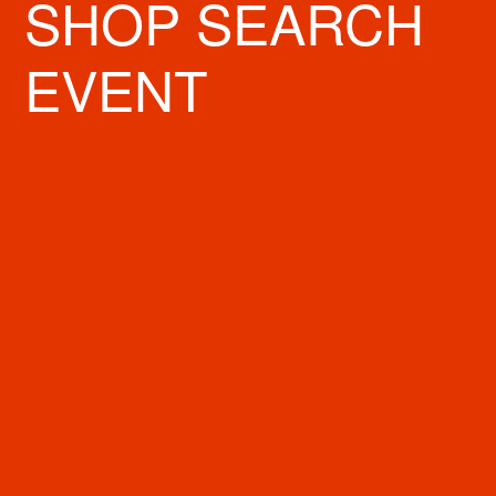
SHOP SEARCH
EVENT
Juiceシリーズはいわゆるゲルインキボールペン。
0.38㎜から1.0㎜ま
でペン先の展開
があり、自分に合ったサイズが選べます。
ペン先のインクは乾きにくいのに、書いた文字はすぐ乾く
。忙しいビ
ジネスシーンはもちろん、
お子さんにも使い勝手は◎
。
試し書きのサンプル用紙も凝っているので、いろんなシーンを想定し
て試せます。